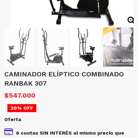
CAMINADOR ELÍPTICO COMBINADO
RANBAK 307
El
E
$
547.000
precio
p
20% OFF
original
a
Oferta
era:
e
$683.750.
$
6 cuotas SIN INTERÉS al mismo precio que