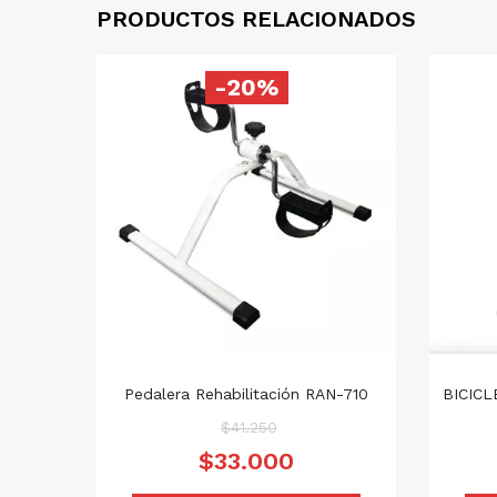
PRODUCTOS RELACIONADOS
-20%
Pedalera Rehabilitación RAN-710
BICICL
El
$
41.250
precio
El
$
33.000
original
precio