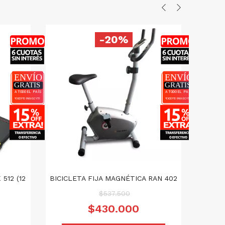
-20%
512 (12
BICICLETA FIJA MAGNÉTICA RAN 402
C
El
$
537.500
precio
El
$
430.000
o
El
original
precio