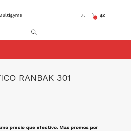
Multigyms
$
0
0
ICO RANBAK 301
El
precio
actual
es:
$626.000
smo precio que efectivo. Mas promos por