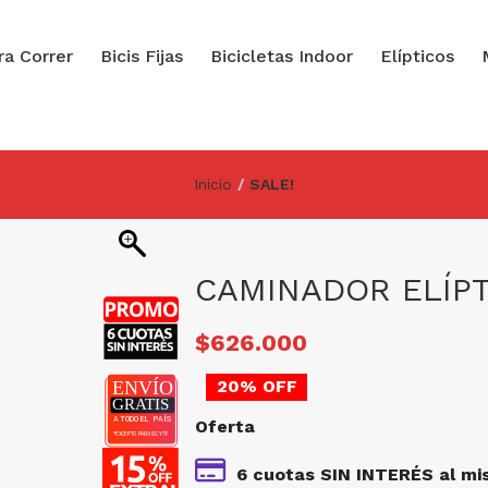
ra Correr
Bicis Fijas
Bicicletas Indoor
Elípticos
Inicio
SALE!
CAMINADOR ELÍPT
El
$
626.000
precio
20% OFF
original
Oferta
era:
$782.500.
6 cuotas SIN INTERÉS al mi