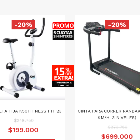
-20%
-20%
ETA FIJA K50FITNESS FIT 23
CINTA PARA CORRER RANBAK 
KM/H, 3 NIVELES)
El
$
248.750
El
precio
$
873.750
El
$
199.000
preci
original
precio
$
699.000