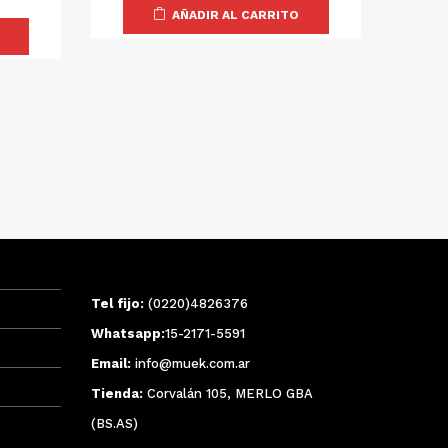
al
precio
era:
actual
AÑADIR AL CARRITO
actual
$537.500.
es:
750.
es:
$430.000.
$699.000.
0
0
Tel fijo:
(0220)4826376
Whatsapp:
15-2171-5591
Email:
info@muek.com.ar
Tienda:
Corvalán 105, MERLO GBA
(BS.AS)