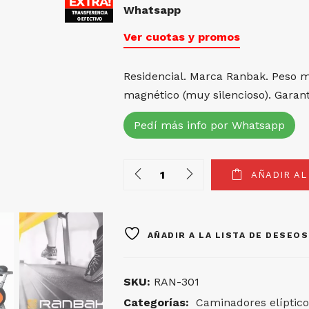
Whatsapp
Ver cuotas y promos
Residencial. Marca Ranbak. Peso m
magnético (muy silencioso). Garantí
Pedí más info por Whatsapp
Quantity
AÑADIR AL
AÑADIR A LA LISTA DE DESEOS
SKU:
RAN-301
Categorías:
Caminadores elíptico