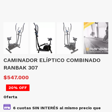
CAMINADOR ELÍPTICO COMBINADO
RANBAK 307
El
E
$
547.000
precio
p
20% OFF
original
a
Oferta
era:
e
$683.750.
$
6 cuotas SIN INTERÉS al mismo precio que