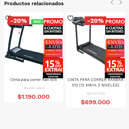
Productos relacionados
-20%
-20%
MÁS VENDIDO
Cinta para correr Ran 505
CINTA PARA CORRER RANBAK
512 (12 KM/H, 3 NIVELES)
El
$
1.487.500
El
$
873.750
precio
El
$
1.190.000
precio
El
original
precio
$
699.000
original
p
era:
actual
era:
a
$1.487.500.
es:
$873.750.
es
$1.190.000.
$