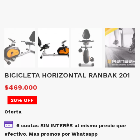
BICICLETA HORIZONTAL RANBAK 201
El
E
$
469.000
precio
p
20% OFF
original
a
Oferta
era:
e
$586.250.
$
6 cuotas SIN INTERÉS al mismo precio que
efectivo. Mas promos por Whatsapp