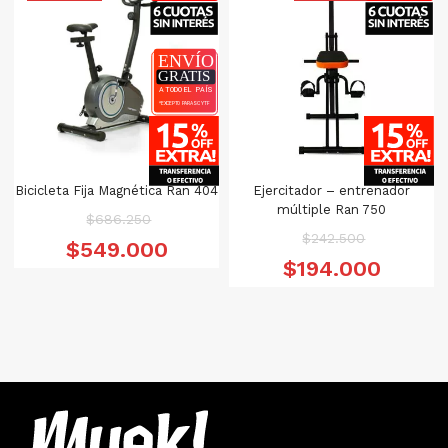
Bicicleta Fija Magnética Ran 404
Ejercitador – entrenador
múltiple Ran 750
El
$
686.250
El
$
242.500
precio
El
$
549.000
precio
El
original
precio
$
194.000
original
p
era:
actual
era:
a
$686.250.
es:
$242.500.
es
$549.000.
$