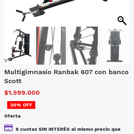
Multigimnasio Ranbak 607 con banco
Scott
El
E
$
1.599.000
precio
p
20% OFF
original
a
Oferta
era:
e
$1.998.750.
$
6 cuotas SIN INTERÉS al mismo precio que