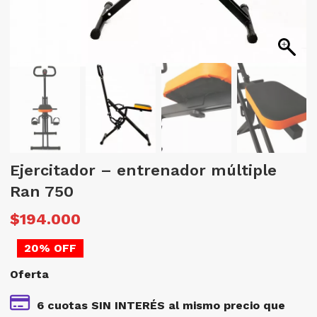
Ejercitador – entrenador múltiple
Ran 750
El
E
$
194.000
precio
p
20% OFF
original
a
Oferta
era:
e
$242.500.
$
6 cuotas SIN INTERÉS al mismo precio que